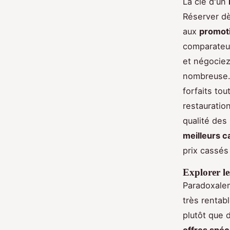
La clé d'un
Réserver dè
aux
promot
comparateur
et négociez
nombreuse
forfaits to
restauration
qualité des
meilleurs c
prix cassés 
Explorer le
Paradoxale
très rentab
plutôt que 
offres spéc