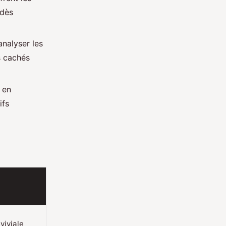
dès
analyser les
is cachés
en
ifs
viviale