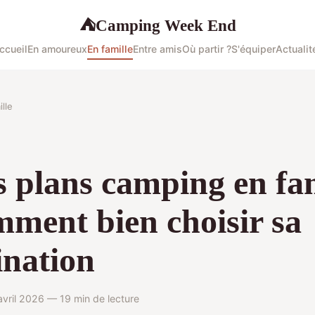
Camping Week End
⛺
ccueil
En amoureux
En famille
Entre amis
Où partir ?
S'équiper
Actualit
lle
 plans camping en fam
mment bien choisir sa
ination
vril 2026 — 19 min de lecture