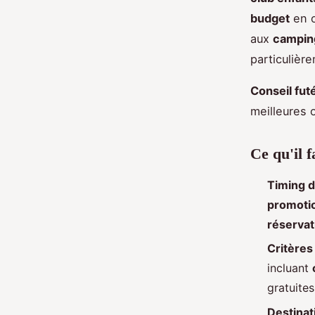
budget
en o
aux
camping
particulièr
Conseil futé
meilleures 
Ce qu'il f
Timing d
promotio
réservat
Critères
incluant
gratuite
Destina