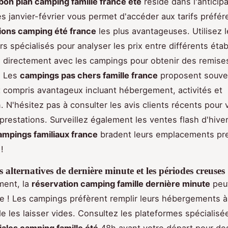
bon plan camping famille france été
réside dans l'anticipa
s janvier-février vous permet d'accéder aux tarifs préfére
ions camping été france
les plus avantageuses. Utilisez 
s spécialisés pour analyser les prix entre différents éta
 directement avec les campings pour obtenir des remises
. Les
campings pas chers famille france
proposent souve
ut compris avantageux incluant hébergement, activités et
. N'hésitez pas à consulter les avis clients récents pour v
 prestations. Surveillez également les ventes flash d'hiver
ampings familiaux france
bradent leurs emplacements pr
!
s alternatives de dernière minute et les périodes creuses
ment, la
réservation camping famille dernière minute
peut
le ! Les campings préfèrent remplir leurs hébergements à 
de les laisser vides. Consultez les plateformes spécialisé
iales camping famille été
48h avant votre départ pour de