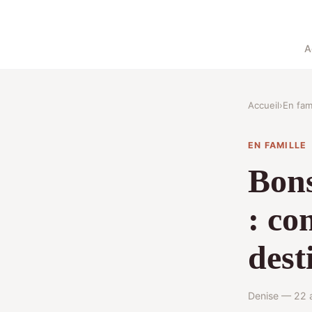
A
Accueil
›
En fami
EN FAMILLE
Bons
: co
dest
Denise — 22 a