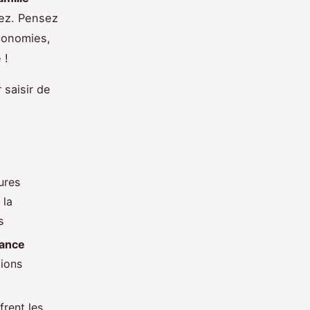
dez. Pensez
économies,
 !
 saisir de
ures
 la
s
rance
tions
frent les