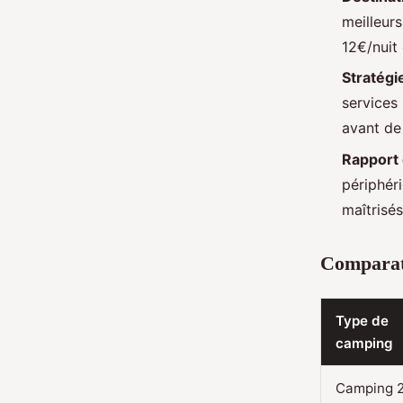
meilleur
12€/nuit
Stratégi
services 
avant de
Rapport 
périphér
maîtrisés
Comparati
Type de
camping
Camping 