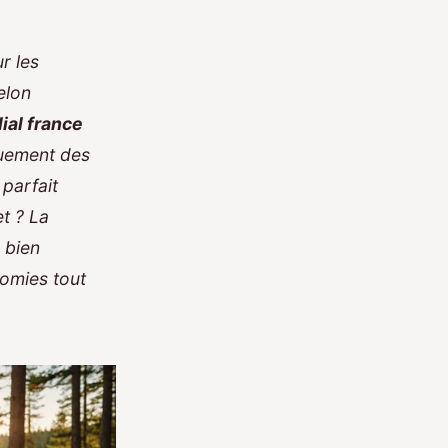
r les
elon
ial france
ouement des
parfait
t ? La
 bien
omies tout