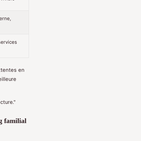
erne,
services
ttentes en
illeure
cture."
g familial