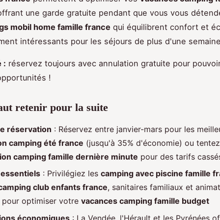
ffrant une garde gratuite pendant que vous vous déten
s mobil home famille france
qui équilibrent confort et 
ement intéressants pour les séjours de plus d'une semaine
 :
réservez toujours avec annulation gratuite pour pouvoir
opportunités !
aut retenir pour la suite
e réservation
: Réservez entre janvier-mars pour les meille
n camping été france
(jusqu'à 35% d'économie) ou tentez
ion camping famille dernière minute
pour des tarifs cassé
 essentiels
: Privilégiez les
camping avec piscine famille f
camping club enfants france
, sanitaires familiaux et anima
s pour optimiser votre
vacances camping famille budget
tions économiques
: La Vendée, l'Hérault et les Pyrénées of