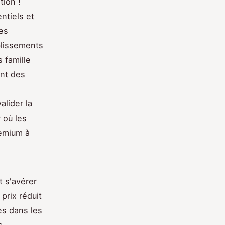
tion !
ntiels et
les
blissements
 famille
nt des
alider la
 où les
emium à
 s'avérer
prix réduit
es dans les
s