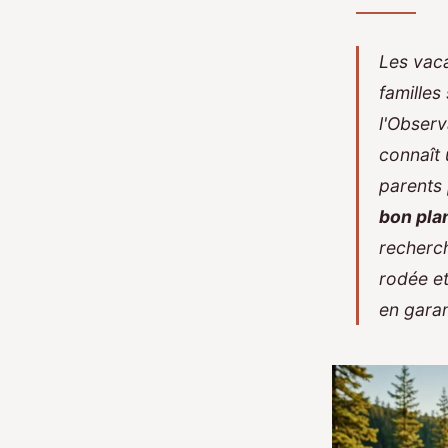
Les vaca
familles
l'Observ
connaît
parents
bon pla
recherc
rodée e
en garan