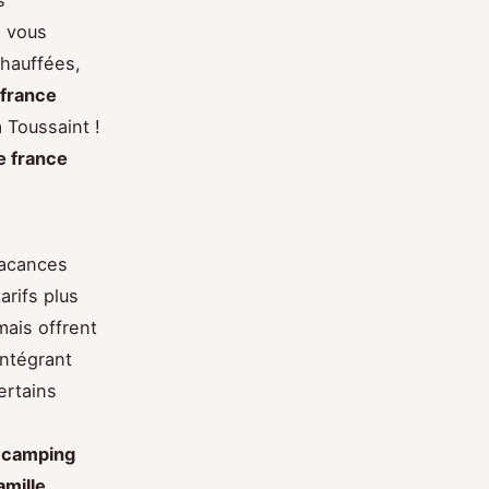
: vous
chauffées,
 france
 Toussaint !
e france
vacances
arifs plus
mais offrent
intégrant
ertains
c
camping
mille