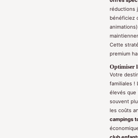
réductions 
bénéficiez 
animations) 
maintiennen
Cette strat
premium hab
Optimiser l
Votre desti
familiales !
élevés que
souvent plus
les coûts a
campings to
économiques
club enfant