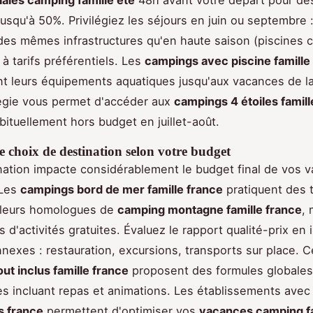
jusqu'à 50%. Privilégiez les séjours en juin ou septembre 
des mêmes infrastructures qu'en haute saison (piscines 
à tarifs préférentiels. Les
campings avec piscine famille
t leurs équipements aquatiques jusqu'aux vacances de la
égie vous permet d'accéder aux
campings 4 étoiles famill
ituellement hors budget en juillet-août.
e choix de destination selon votre budget
nation impacte considérablement le budget final de vos 
 Les
campings bord de mer famille france
pratiquent des t
 leurs homologues de
camping montagne famille france
, 
 d'activités gratuites. Évaluez le rapport qualité-prix en 
nnexes : restauration, excursions, transports sur place. C
ut inclus famille france
proposent des formules globales
 incluant repas et animations. Les établissements ave
s france
permettent d'optimiser vos
vacances camping fa