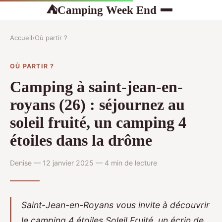
Camping Week End
⛺
Accueil
›
Où partir ?
OÙ PARTIR ?
Camping à saint-jean-en-
royans (26) : séjournez au
soleil fruité, un camping 4
étoiles dans la drôme
Denise — 12 janvier 2025 — 4 min de lecture
Saint-Jean-en-Royans vous invite à découvrir
le camping 4 étoiles Soleil Fruité, un écrin de